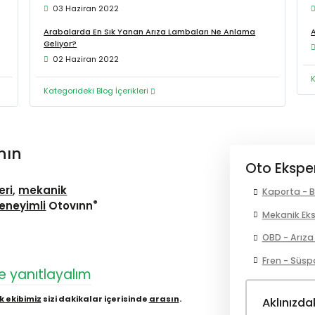
03 Haziran 2022
Arabalarda En Sık Yanan Arıza Lambaları Ne Anlama
A
Geliyor?
02 Haziran 2022
K
Kategorideki Blog İçerikleri
nın
Oto Eksper
eri
,
mekanik
Kaporta - B
®
eneyimli
Otovınn
Mekanik Eks
OBD - Arıza
Fren - Süsp
te yanıtlayalım
k ekibimiz
sizi dakikalar içerisinde
arasın
.
Aklınızda