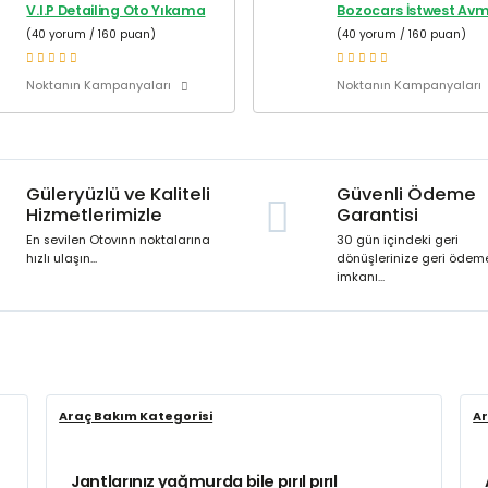
V.I.P Detailing Oto Yıkama
Bozocars İstwest Av
(40 yorum / 160 puan)
(40 yorum / 160 puan)
Noktanın Kampanyaları
Noktanın Kampanyaları
Güleryüzlü ve Kaliteli
Güvenli Ödeme
Hizmetlerimizle
Garantisi
En sevilen Otovınn noktalarına
30 gün içindeki geri
hızlı ulaşın...
dönüşlerinize geri ödem
imkanı...
Araç Bakım Kategorisi
Ar
Jantlarınız yağmurda bile pırıl pırıl