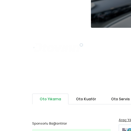
Otovınn'ın Ye
Oto Yıkama
Oto Kuaför
Oto Servis
Araç Y
Sponsorlu Bağlantılar