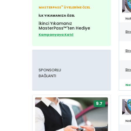
™
MASTERPASS
ÜYELERİNE ÖZEL
İLK YIKAMANIZA ÖZEL
Nok
İkinci Yıkamanız
MasterPass™'ten Hediye
Bin
Kampanyaya Katıl
Bin
Bin
SPONSORLU
BAĞLANTI
No
9.7
Nok