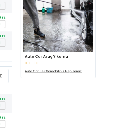
l
9 TL
l
9 TL
l
Auto Car Araç Yıkama
Auto Car ile Otomobiliniz Hep Temiz
9 TL
l
9 TL
l