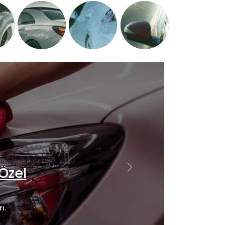
Özel
Sonra
ı.