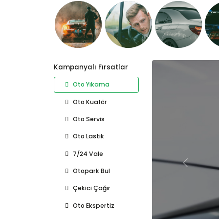
Ana İçeriğe İlerle
Kampanyalı Fırsatlar
Oto Yıkama
Oto Kuaför
Oto Servis
Oto Lastik
7/24 Vale
Önce
Otopark Bul
Çekici Çağır
Oto Ekspertiz