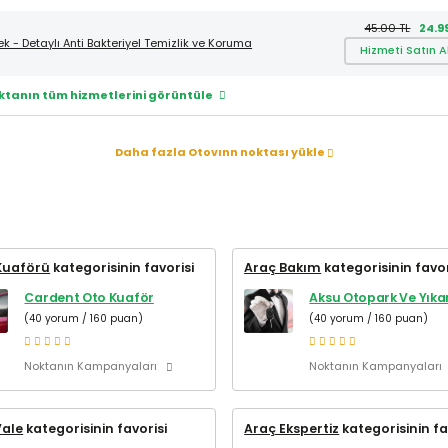
45.00 TL
24.9
ek - Detaylı Anti Bakteriyel Temizlik ve Koruma
Hizmeti Satın A
ktanın tüm hizmetlerini görüntüle
Daha fazla Otovınn noktası yükle
Kuaförü
kategorisinin favorisi
Araç Bakım
kategorisinin favor
Cardent Oto Kuaför
Aksu Otopark Ve Yık
(40 yorum / 160 puan)
(40 yorum / 160 puan)
Noktanın Kampanyaları
Noktanın Kampanyaları
Vale
kategorisinin favorisi
Araç Ekspertiz
kategorisinin fa