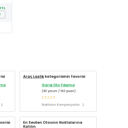
9 TL
l
isi
Araç Lastik
kategorisinin favorisi
ama
Garaj Oto Yıkama
(40 yorum / 160 puan)
Noktanın Kampanyaları
vorisi
En Sevilen Otovınn Noktalarına
Katılın