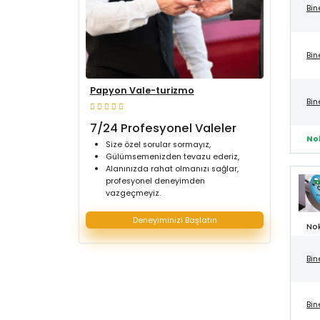
Bin
Bin
Papyon Vale-turizmo
Bin
7/24 Profesyonel Valeler
No
Size özel sorular sormayız,
Gülümsemenizden tevazu ederiz,
Alanınızda rahat olmanızı sağlar,
profesyonel deneyimden
vazgeçmeyiz.
Deneyiminizi Başlatın
Nok
Bin
Bin