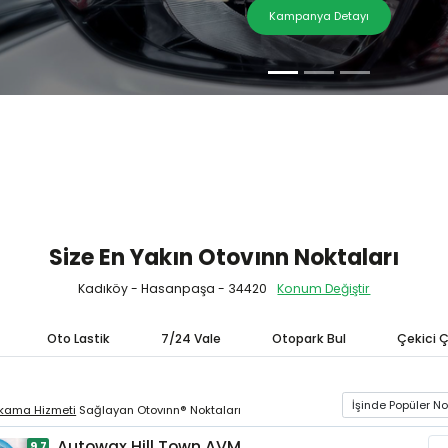
Kampanya Detayı
ni Yapay Zekasıyla, fırsatları size özel kampanyalar
Size En Yakın Otovınn Noktaları
Kadıköy - Hasanpaşa - 34420
Konum Değiştir
Oto Lastik
7/24 Vale
Otopark Bul
Çekici Ç
ıkama Hizmeti
Sağlayan Otovınn­® Noktaları
Autowax Hill Town AVM
9,7