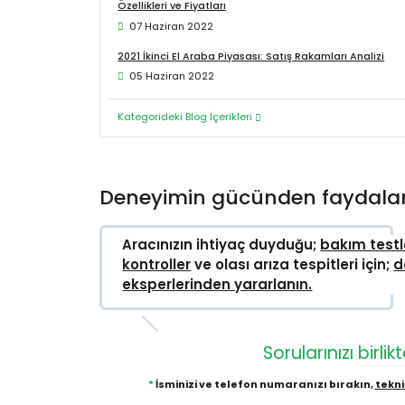
Özellikleri ve Fiyatları
07 Haziran 2022
2021 İkinci El Araba Piyasası: Satış Rakamları Analizi
05 Haziran 2022
Kategorideki Blog İçerikleri
Deneyimin gücünden faydala
Aracınızın ihtiyaç duyduğu;
bakım testl
kontroller
ve olası arıza tespitleri için;
d
eksperlerinden yararlanın.
Sorularınızı
birlik
*
İsminizi ve telefon numaranızı bırakın,
tekni