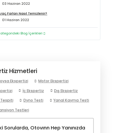
03 Haziran 2022
raç Farları Nasıl Temizlenir?
01 Haziran 2022
ategorideki Blog İçerikleri
tiz Hizmetleri
oysa Ekspertizi
Motor Ekspertizi
pertizi
İç Ekspertiz
Dış Ekspertiz
 Tespiti
Dyno Testi
Yanal Kayma Testi
ansiyon Testleri
ki Sorularda, Otovınn Hep Yanınızda