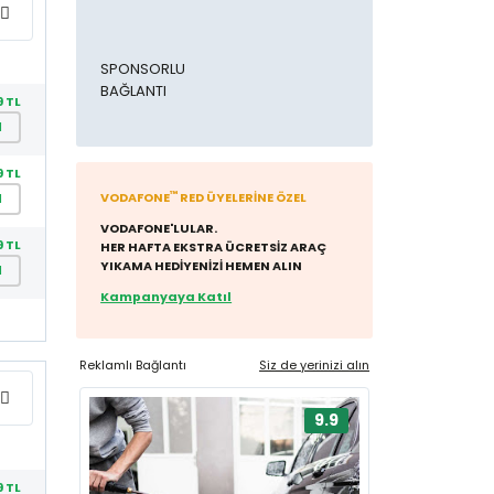
SPONSORLU
BAĞLANTI
9 TL
l
9 TL
™
VODAFONE
RED ÜYELERİNE ÖZEL
l
VODAFONE'LULAR.
9 TL
HER HAFTA EKSTRA ÜCRETSİZ ARAÇ
YIKAMA HEDİYENİZİ HEMEN ALIN
l
Kampanyaya Katıl
Reklamlı Bağlantı
Siz de yerinizi alın
9.9
9 TL