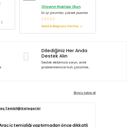
m
Otovınn Noktası Olun
En iyi yorumlar, yüksek puanlar
Nokta Başvuru Formu
Dilediğiniz Her Anda
Destek Alın
Destek ekibimize sorun, anlık
e
problemlerinize hızlı çözümler...
Blog'u takip et
aç Temizliği Kategorisi
Araç iç temizliği yaptırmadan önce dikkatli